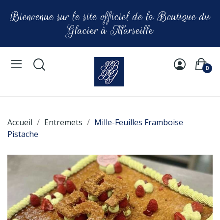
Bienvenue sur le site officiel de la Boutique du
Glacier à Marseille
0
Accueil
Entremets
Mille-Feuilles Framboise
Pistache