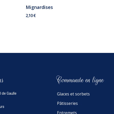
Mignardises
2,10 €
ns
Commande en ligne
Glaces et sorbets
l de Gaulle
Pâtisseries
urs
Entremets